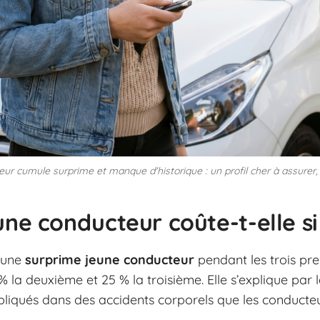
ur cumule surprime et manque d'historique : un profil cher à assurer,
une conducteur coûte-t-elle si
 une
surprime jeune conducteur
pendant les trois pr
la deuxième et 25 % la troisième. Elle s’explique par l
pliqués dans des accidents corporels que les conducteu