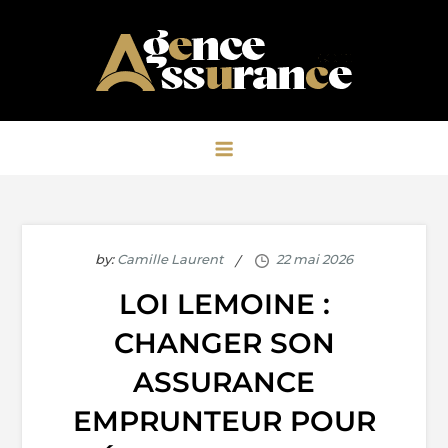
Skip
to
content
Assurance
Assurance, Banque, Finance, Investissement
by:
Camille Laurent
LOI LEMOINE :
CHANGER SON
ASSURANCE
EMPRUNTEUR POUR